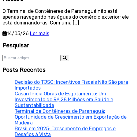
O Terminal de Contêineres de Paranaguá não está
apenas navegando nas águas do comércio exterior; ele
está dominando-as! Com uma […]
14/05/26
Ler mais
Sidebar
Pesquisar
Pesquisar por:
Posts Recentes
Decisão do TJSC: Incentivos Fiscais Não São para
Importados
Casan Inicia Obras de Esgotamento: Um
Investimento de R$ 28 Milhões em Saúde e
Sustentabilidade
Terminal de Contêineres de Paranaguá:
Oportunidade de Crescimento em Exportação de
Madeira
Brasil em 2025: Crescimento de Empregos e
Desafios à Vista