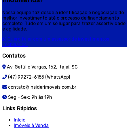
Nossa equipe faz desde a identificação e negociação do
melhor investimento até o processo de financiamento
completo. Tudo em um só lugar para trazer assertividade
e agilidade.
Quero falar com um assessor de investimentos
imobiliários.
Contatos
Av. Getúlio Vargas, 162, Itajaí, SC
(47) 99272-6155 (WhatsApp)
contato@insiderimoveis.com.br
Seg - Sex: 9h às 19h
Links Rápidos
Início
Imóveis à Venda