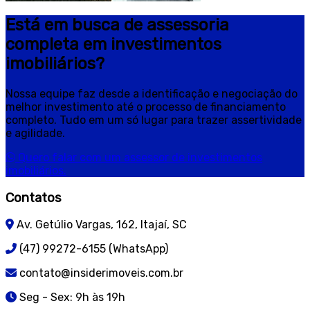
Está em busca de assessoria
completa em investimentos
imobiliários?
Nossa equipe faz desde a identificação e negociação do
melhor investimento até o processo de financiamento
completo. Tudo em um só lugar para trazer assertividade
e agilidade.
Quero falar com um assessor de investimentos
imobiliários.
Contatos
Av. Getúlio Vargas, 162, Itajaí, SC
(47) 99272-6155 (WhatsApp)
contato@insiderimoveis.com.br
Seg - Sex: 9h às 19h