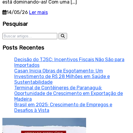
está dominando-as! Com uma […]
14/05/26
Ler mais
Sidebar
Pesquisar
Pesquisar por:
Posts Recentes
Decisão do TJSC: Incentivos Fiscais Não São para
Importados
Casan Inicia Obras de Esgotamento: Um
Investimento de R$ 28 Milhões em Saúde e
Sustentabilidade
Terminal de Contêineres de Paranaguá:
Oportunidade de Crescimento em Exportação de
Madeira
Brasil em 2025: Crescimento de Empregos e
Desafios à Vista