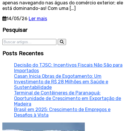
apenas navegando nas águas do comércio exterior; ele
está dominando-as! Com uma […]
14/05/26
Ler mais
Sidebar
Pesquisar
Pesquisar por:
Posts Recentes
Decisão do TJSC: Incentivos Fiscais Não São para
Importados
Casan Inicia Obras de Esgotamento: Um
Investimento de R$ 28 Milhões em Saúde e
Sustentabilidade
Terminal de Contêineres de Paranaguá:
Oportunidade de Crescimento em Exportação de
Madeira
Brasil em 2025: Crescimento de Empregos e
Desafios à Vista