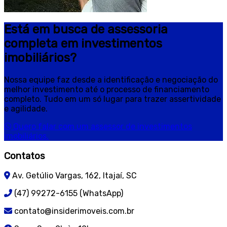
Está em busca de assessoria
completa em investimentos
imobiliários?
Nossa equipe faz desde a identificação e negociação do
melhor investimento até o processo de financiamento
completo. Tudo em um só lugar para trazer assertividade
e agilidade.
Quero falar com um assessor de investimentos
imobiliários.
Contatos
Av. Getúlio Vargas, 162, Itajaí, SC
(47) 99272-6155 (WhatsApp)
contato@insiderimoveis.com.br