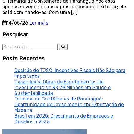
O Terminal de Contêineres de Paranaguá não está
apenas navegando nas águas do comércio exterior; ele
está dominando-as! Com uma […]
14/05/26
Ler mais
Sidebar
Pesquisar
Pesquisar por:
Posts Recentes
Decisão do TJSC: Incentivos Fiscais Não São para
Importados
Casan Inicia Obras de Esgotamento: Um
Investimento de R$ 28 Milhões em Saúde e
Sustentabilidade
Terminal de Contêineres de Paranaguá:
Oportunidade de Crescimento em Exportação de
Madeira
Brasil em 2025: Crescimento de Empregos e
Desafios à Vista