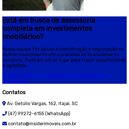
Está em busca de assessoria
completa em investimentos
imobiliários?
Nossa equipe faz desde a identificação e negociação do
melhor investimento até o processo de financiamento
completo. Tudo em um só lugar para trazer assertividade
e agilidade.
Quero falar com um assessor de investimentos
imobiliários.
Contatos
Av. Getúlio Vargas, 162, Itajaí, SC
(47) 99272-6155 (WhatsApp)
contato@insiderimoveis.com.br