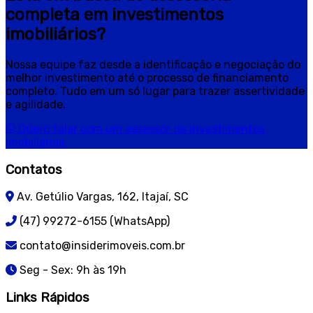
completa em investimentos
imobiliários?
Nossa equipe faz desde a identificação e negociação do
melhor investimento até o processo de financiamento
completo. Tudo em um só lugar para trazer assertividade
e agilidade.
Quero falar com um assessor de investimentos
imobiliários.
Contatos
Av. Getúlio Vargas, 162, Itajaí, SC
(47) 99272-6155 (WhatsApp)
contato@insiderimoveis.com.br
Seg - Sex: 9h às 19h
Links Rápidos