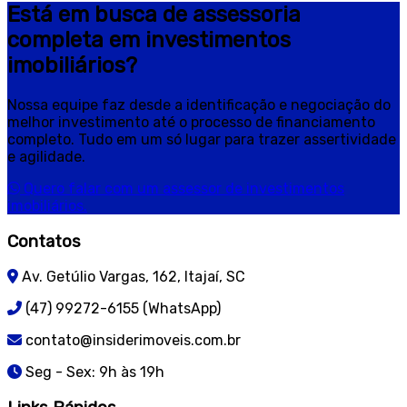
Está em busca de assessoria
completa em investimentos
imobiliários?
Nossa equipe faz desde a identificação e negociação do
melhor investimento até o processo de financiamento
completo. Tudo em um só lugar para trazer assertividade
e agilidade.
Quero falar com um assessor de investimentos
imobiliários.
Contatos
Av. Getúlio Vargas, 162, Itajaí, SC
(47) 99272-6155 (WhatsApp)
contato@insiderimoveis.com.br
Seg - Sex: 9h às 19h