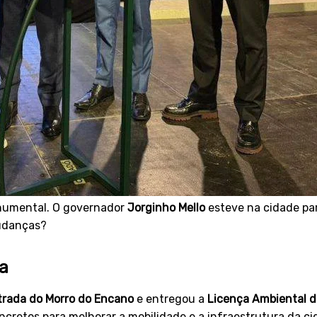
onumental. O governador
Jorginho Mello
esteve na cidade pa
mudanças?
ra
trada do Morro do Encano
e entregou a
Licença Ambiental de
ncretos para melhorar a mobilidade e a infraestrutura da c