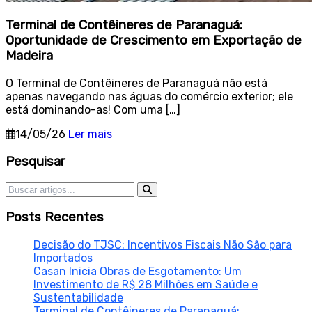
Terminal de Contêineres de Paranaguá:
Oportunidade de Crescimento em Exportação de
Madeira
O Terminal de Contêineres de Paranaguá não está
apenas navegando nas águas do comércio exterior; ele
está dominando-as! Com uma […]
14/05/26
Ler mais
Sidebar
Pesquisar
Pesquisar por:
Posts Recentes
Decisão do TJSC: Incentivos Fiscais Não São para
Importados
Casan Inicia Obras de Esgotamento: Um
Investimento de R$ 28 Milhões em Saúde e
Sustentabilidade
Terminal de Contêineres de Paranaguá: