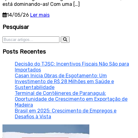
está dominando-as! Com uma […]
14/05/26
Ler mais
Sidebar
Pesquisar
Pesquisar por:
Posts Recentes
Decisão do TJSC: Incentivos Fiscais Não São para
Importados
Casan Inicia Obras de Esgotamento: Um
Investimento de R$ 28 Milhões em Saúde e
Sustentabilidade
Terminal de Contêineres de Paranaguá:
Oportunidade de Crescimento em Exportação de
Madeira
Brasil em 2025: Crescimento de Empregos e
Desafios à Vista