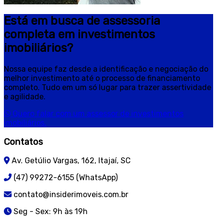
Está em busca de assessoria
completa em investimentos
imobiliários?
Nossa equipe faz desde a identificação e negociação do
melhor investimento até o processo de financiamento
completo. Tudo em um só lugar para trazer assertividade
e agilidade.
Quero falar com um assessor de investimentos
imobiliários.
Contatos
Av. Getúlio Vargas, 162, Itajaí, SC
(47) 99272-6155 (WhatsApp)
contato@insiderimoveis.com.br
Seg - Sex: 9h às 19h