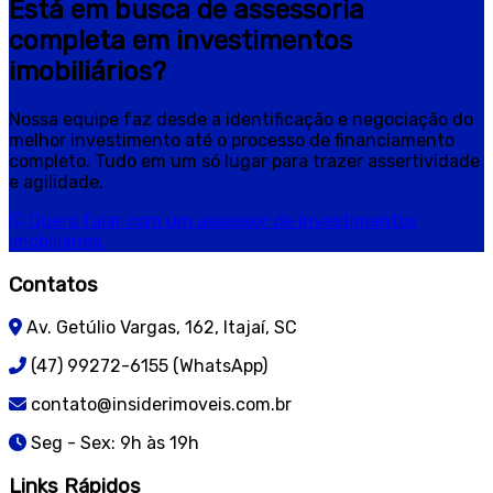
Está em busca de assessoria
completa em investimentos
imobiliários?
Nossa equipe faz desde a identificação e negociação do
melhor investimento até o processo de financiamento
completo. Tudo em um só lugar para trazer assertividade
e agilidade.
Quero falar com um assessor de investimentos
imobiliários.
Contatos
Av. Getúlio Vargas, 162, Itajaí, SC
(47) 99272-6155 (WhatsApp)
contato@insiderimoveis.com.br
Seg - Sex: 9h às 19h
Links Rápidos