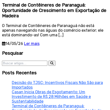
Terminal de Contêineres de Paranaguá:
Oportunidade de Crescimento em Exportação de
Madeira
O Terminal de Contêineres de Paranaguá não está
apenas navegando nas águas do comércio exterior; ele
está dominando-as! Com uma […]
14/05/26
Ler mais
Sidebar
Pesquisar
Pesquisar por:
Posts Recentes
Decisão do TJSC: Incentivos Fiscais Não São para
Importados
Casan Inicia Obras de Esgotamento: Um
Investimento de R$ 28 Milhões em Saúde e
Sustentabilidade
Terminal de Contêineres de Paranaguá: