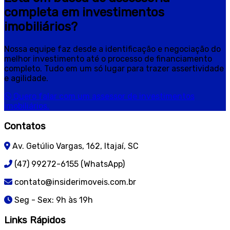
completa em investimentos
imobiliários?
Nossa equipe faz desde a identificação e negociação do
melhor investimento até o processo de financiamento
completo. Tudo em um só lugar para trazer assertividade
e agilidade.
Quero falar com um assessor de investimentos
imobiliários.
Contatos
Av. Getúlio Vargas, 162, Itajaí, SC
(47) 99272-6155 (WhatsApp)
contato@insiderimoveis.com.br
Seg - Sex: 9h às 19h
Links Rápidos