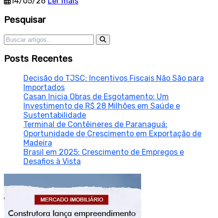
14/05/26
Ler mais
Sidebar
Pesquisar
Pesquisar por:
Posts Recentes
Decisão do TJSC: Incentivos Fiscais Não São para
Importados
Casan Inicia Obras de Esgotamento: Um
Investimento de R$ 28 Milhões em Saúde e
Sustentabilidade
Terminal de Contêineres de Paranaguá:
Oportunidade de Crescimento em Exportação de
Madeira
Brasil em 2025: Crescimento de Empregos e
Desafios à Vista