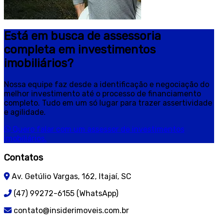
Está em busca de assessoria
completa em investimentos
imobiliários?
Nossa equipe faz desde a identificação e negociação do
melhor investimento até o processo de financiamento
completo. Tudo em um só lugar para trazer assertividade
e agilidade.
Quero falar com um assessor de investimentos
imobiliários.
Contatos
Av. Getúlio Vargas, 162, Itajaí, SC
(47) 99272-6155 (WhatsApp)
contato@insiderimoveis.com.br