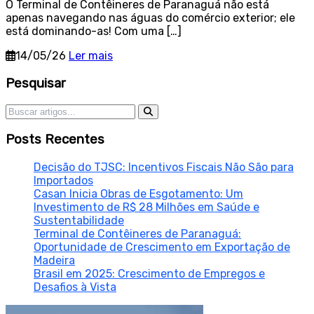
O Terminal de Contêineres de Paranaguá não está
apenas navegando nas águas do comércio exterior; ele
está dominando-as! Com uma […]
14/05/26
Ler mais
Sidebar
Pesquisar
Pesquisar por:
Posts Recentes
Decisão do TJSC: Incentivos Fiscais Não São para
Importados
Casan Inicia Obras de Esgotamento: Um
Investimento de R$ 28 Milhões em Saúde e
Sustentabilidade
Terminal de Contêineres de Paranaguá:
Oportunidade de Crescimento em Exportação de
Madeira
Brasil em 2025: Crescimento de Empregos e
Desafios à Vista