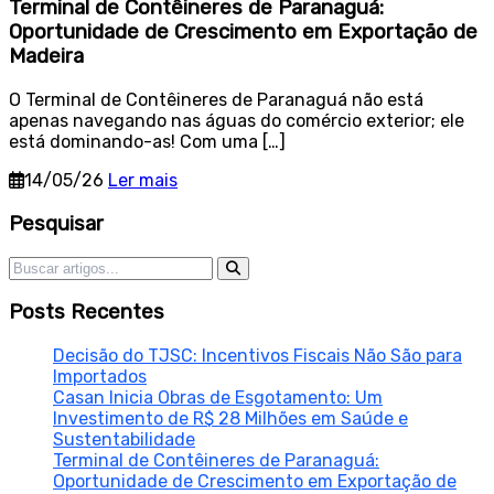
Terminal de Contêineres de Paranaguá:
Oportunidade de Crescimento em Exportação de
Madeira
O Terminal de Contêineres de Paranaguá não está
apenas navegando nas águas do comércio exterior; ele
está dominando-as! Com uma […]
14/05/26
Ler mais
Sidebar
Pesquisar
Pesquisar por:
Posts Recentes
Decisão do TJSC: Incentivos Fiscais Não São para
Importados
Casan Inicia Obras de Esgotamento: Um
Investimento de R$ 28 Milhões em Saúde e
Sustentabilidade
Terminal de Contêineres de Paranaguá:
Oportunidade de Crescimento em Exportação de