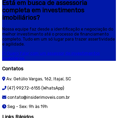
Está em busca de assessoria
completa em investimentos
imobiliários?
Nossa equipe faz desde a identificação e negociação do
melhor investimento até o processo de financiamento
completo. Tudo em um só lugar para trazer assertividade
e agilidade.
Quero falar com um assessor de investimentos
imobiliários.
Contatos
Av. Getúlio Vargas, 162, Itajaí, SC
(47) 99272-6155 (WhatsApp)
contato@insiderimoveis.com.br
Seg - Sex: 9h às 19h
Links Rápidos