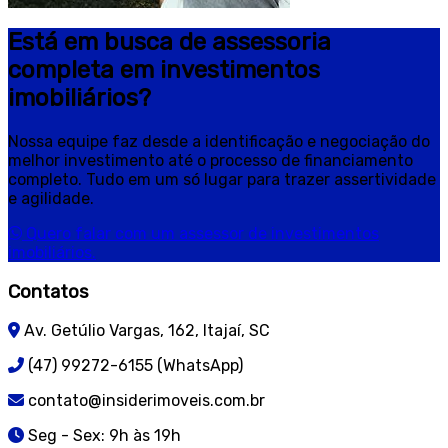
Está em busca de assessoria
completa em investimentos
imobiliários?
Nossa equipe faz desde a identificação e negociação do
melhor investimento até o processo de financiamento
completo. Tudo em um só lugar para trazer assertividade
e agilidade.
Quero falar com um assessor de investimentos
imobiliários.
Contatos
Av. Getúlio Vargas, 162, Itajaí, SC
(47) 99272-6155 (WhatsApp)
contato@insiderimoveis.com.br
Seg - Sex: 9h às 19h