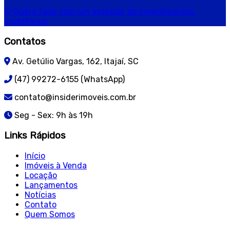
Quero falar com um assessor de investimentos
imobiliários.
Contatos
Av. Getúlio Vargas, 162, Itajaí, SC
(47) 99272-6155 (WhatsApp)
contato@insiderimoveis.com.br
Seg - Sex: 9h às 19h
Links Rápidos
Início
Imóveis à Venda
Locação
Lançamentos
Notícias
Contato
Quem Somos