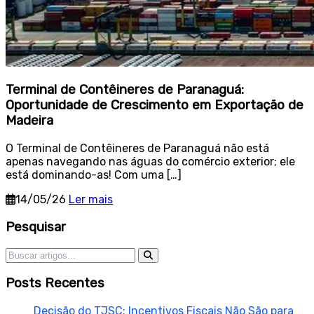
Terminal de Contêineres de Paranaguá:
Oportunidade de Crescimento em Exportação de
Madeira
O Terminal de Contêineres de Paranaguá não está
apenas navegando nas águas do comércio exterior; ele
está dominando-as! Com uma […]
14/05/26
Ler mais
Sidebar
Pesquisar
Pesquisar por:
Posts Recentes
Decisão do TJSC: Incentivos Fiscais Não São para