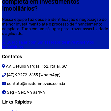
completa em investimentos
imobiliários?
Nossa equipe faz desde a identificação e negociação do
melhor investimento até o processo de financiamento
completo. Tudo em um só lugar para trazer assertividade
e agilidade.
Quero falar com um assessor de investimentos
imobiliários.
Contatos
Av. Getúlio Vargas, 162, Itajaí, SC
(47) 99272-6155 (WhatsApp)
contato@insiderimoveis.com.br
Seg - Sex: 9h às 19h
Links Rápidos