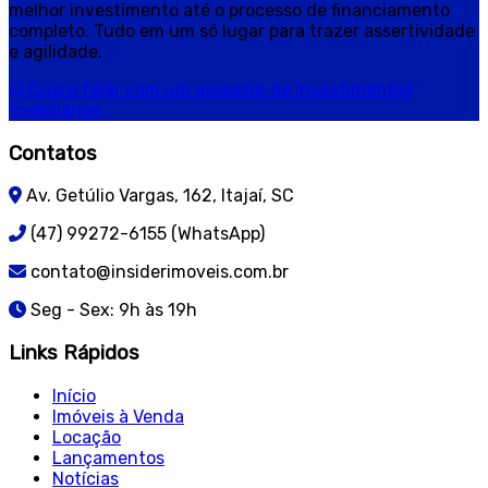
melhor investimento até o processo de financiamento
completo. Tudo em um só lugar para trazer assertividade
e agilidade.
Quero falar com um assessor de investimentos
imobiliários.
Contatos
Av. Getúlio Vargas, 162, Itajaí, SC
(47) 99272-6155 (WhatsApp)
contato@insiderimoveis.com.br
Seg - Sex: 9h às 19h
Links Rápidos
Início
Imóveis à Venda
Locação
Lançamentos
Notícias