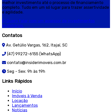
melhor investimento até o processo de financiamento
completo. Tudo em um só lugar para trazer assertividade
e agilidade.
Quero falar com um assessor de investimentos
imobiliários.
Contatos
Av. Getúlio Vargas, 162, Itajaí, SC
(47) 99272-6155 (WhatsApp)
contato@insiderimoveis.com.br
Seg - Sex: 9h às 19h
Links Rápidos
Início
Imóveis à Venda
Locação
Lançamentos
Notícias