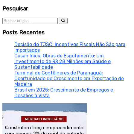
Sidebar
Pesquisar
Pesquisar por:
Posts Recentes
Decisão do TJSC: Incentivos Fiscais Não São para
Importados
Casan Inicia Obras de Esgotamento: Um
Investimento de R$ 28 Milhões em Saúde e
Sustentabilidade
Terminal de Contêineres de Paranaguá:
Oportunidade de Crescimento em Exportação de
Madeira
Brasil em 2025: Crescimento de Empregos e
Desafios à Vista