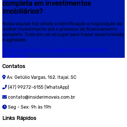
completa em investimentos
imobiliários?
Nossa equipe faz desde a identificação e negociação do
melhor investimento até o processo de financiamento
completo. Tudo em um só lugar para trazer assertividade
e agilidade.
Quero falar com um assessor de investimentos
imobiliários.
Contatos
Av. Getúlio Vargas, 162, Itajaí, SC
(47) 99272-6155 (WhatsApp)
contato@insiderimoveis.com.br
Seg - Sex: 9h às 19h
Links Rápidos