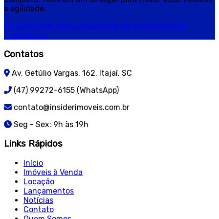
e agilidade.
Quero falar com um assessor de investimentos
imobiliários.
Contatos
Av. Getúlio Vargas, 162, Itajaí, SC
(47) 99272-6155 (WhatsApp)
contato@insiderimoveis.com.br
Seg - Sex: 9h às 19h
Links Rápidos
Início
Imóveis à Venda
Locação
Lançamentos
Notícias
Contato
Quem Somos