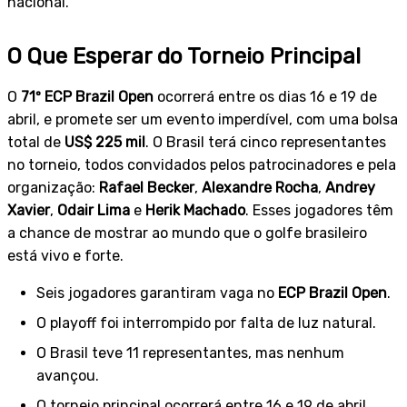
nacional.
O Que Esperar do Torneio Principal
O
71º ECP Brazil Open
ocorrerá entre os dias 16 e 19 de
abril, e promete ser um evento imperdível, com uma bolsa
total de
US$ 225 mil
. O Brasil terá cinco representantes
no torneio, todos convidados pelos patrocinadores e pela
organização:
Rafael Becker
,
Alexandre Rocha
,
Andrey
Xavier
,
Odair Lima
e
Herik Machado
. Esses jogadores têm
a chance de mostrar ao mundo que o golfe brasileiro
está vivo e forte.
Seis jogadores garantiram vaga no
ECP Brazil Open
.
O playoff foi interrompido por falta de luz natural.
O Brasil teve 11 representantes, mas nenhum
avançou.
O torneio principal ocorrerá entre 16 e 19 de abril.