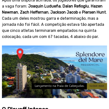
Após uma disputa acirrada, os jogadores que garantiram
a vaga foram:
Joaquin Ludueña
,
Dalan Refioglu
,
Hazen
Newman
,
Zach Heffernan
,
Jackson Jacob
e
Piersen Hunt
.
Cada um deles mostrou garra e determinação, mas a
jornada não foi fácil. A competição estava tão apertada
que cinco atletas terminaram empatados na quinta
colocação, cada um com 67 tacadas, 4 abaixo do par.