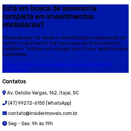
Está em busca de assessoria
completa em investimentos
imobiliários?
Nossa equipe faz desde a identificação e negociação do
melhor investimento até o processo de financiamento
completo. Tudo em um só lugar para trazer assertividade
e agilidade.
Quero falar com um assessor de investimentos
imobiliários.
Contatos
Av. Getúlio Vargas, 162, Itajaí, SC
(47) 99272-6155 (WhatsApp)
contato@insiderimoveis.com.br
Seg - Sex: 9h às 19h