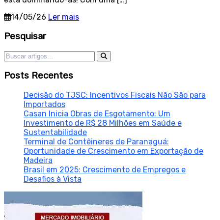
14/05/26
Ler mais
Sidebar
Pesquisar
Pesquisar por:
Posts Recentes
Decisão do TJSC: Incentivos Fiscais Não São para
Importados
Casan Inicia Obras de Esgotamento: Um
Investimento de R$ 28 Milhões em Saúde e
Sustentabilidade
Terminal de Contêineres de Paranaguá:
Oportunidade de Crescimento em Exportação de
Madeira
Brasil em 2025: Crescimento de Empregos e
Desafios à Vista