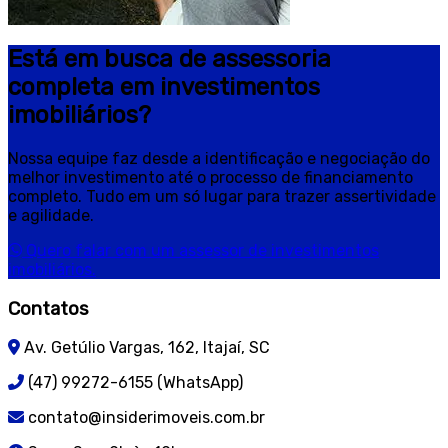
Está em busca de assessoria
completa em investimentos
imobiliários?
Nossa equipe faz desde a identificação e negociação do
melhor investimento até o processo de financiamento
completo. Tudo em um só lugar para trazer assertividade
e agilidade.
Quero falar com um assessor de investimentos
imobiliários.
Contatos
Av. Getúlio Vargas, 162, Itajaí, SC
(47) 99272-6155 (WhatsApp)
contato@insiderimoveis.com.br