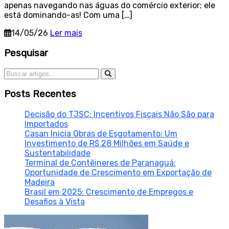
apenas navegando nas águas do comércio exterior; ele
está dominando-as! Com uma […]
14/05/26
Ler mais
Sidebar
Pesquisar
Pesquisar por:
Posts Recentes
Decisão do TJSC: Incentivos Fiscais Não São para
Importados
Casan Inicia Obras de Esgotamento: Um
Investimento de R$ 28 Milhões em Saúde e
Sustentabilidade
Terminal de Contêineres de Paranaguá:
Oportunidade de Crescimento em Exportação de
Madeira
Brasil em 2025: Crescimento de Empregos e
Desafios à Vista