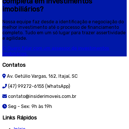
completa em investimentos
imobiliários?
Nossa equipe faz desde a identificação e negociação do
melhor investimento até o processo de financiamento
completo. Tudo em um só lugar para trazer assertividade
e agilidade.
Quero falar com um assessor de investimentos
imobiliários.
Contatos
Av. Getúlio Vargas, 162, Itajaí, SC
(47) 99272-6155 (WhatsApp)
contato@insiderimoveis.com.br
Seg - Sex: 9h às 19h
Links Rápidos