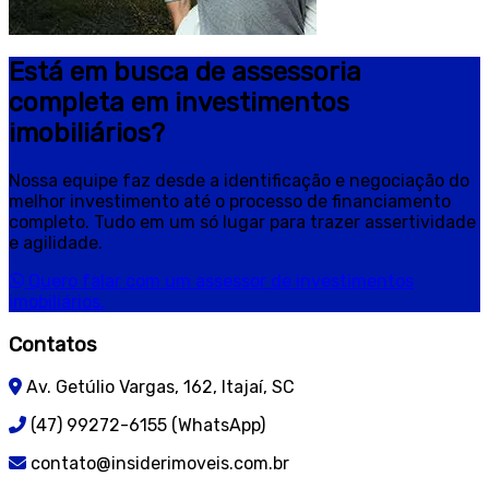
Está em busca de assessoria
completa em investimentos
imobiliários?
Nossa equipe faz desde a identificação e negociação do
melhor investimento até o processo de financiamento
completo. Tudo em um só lugar para trazer assertividade
e agilidade.
Quero falar com um assessor de investimentos
imobiliários.
Contatos
Av. Getúlio Vargas, 162, Itajaí, SC
(47) 99272-6155 (WhatsApp)
contato@insiderimoveis.com.br